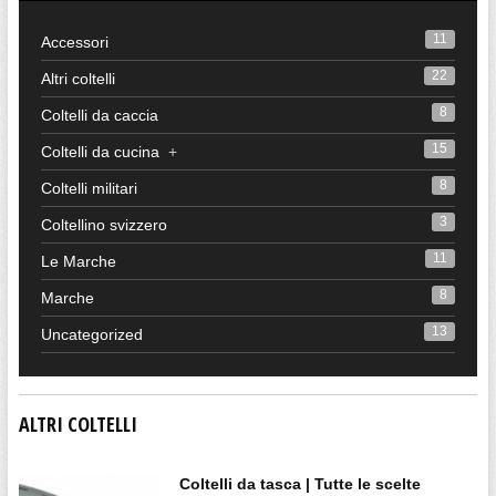
11
Accessori
22
Altri coltelli
8
Coltelli da caccia
15
Coltelli da cucina
+
8
Coltelli militari
3
Coltellino svizzero
11
Le Marche
8
Marche
13
Uncategorized
ALTRI COLTELLI
Coltelli da tasca | Tutte le scelte