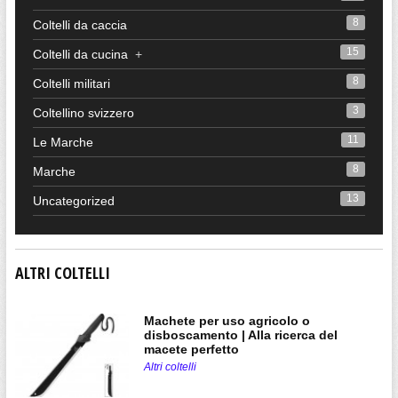
8
Coltelli da caccia
15
Coltelli da cucina
+
8
Coltelli militari
3
Coltellino svizzero
11
Le Marche
8
Marche
13
Uncategorized
ALTRI COLTELLI
Machete per uso agricolo o
disboscamento | Alla ricerca del
macete perfetto
Altri coltelli