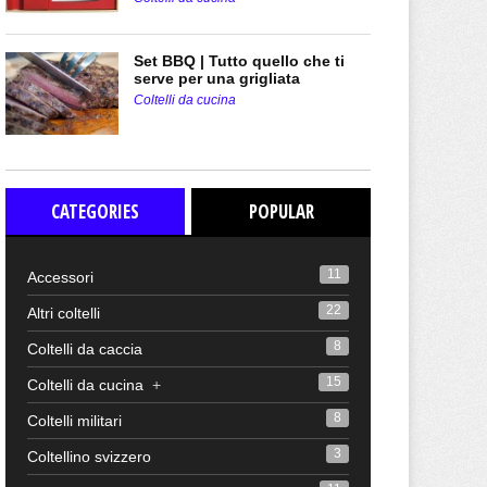
Set BBQ | Tutto quello che ti
serve per una grigliata
Coltelli da cucina
CATEGORIES
POPULAR
11
Accessori
22
Altri coltelli
8
Coltelli da caccia
15
Coltelli da cucina
+
8
Coltelli militari
3
Coltellino svizzero