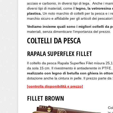
acciaio e carbonio, in diversi tipi di lega. Anche i ma
diversi tipi di materiali, come il
legno, la vetroresina o
plastica.
Un noto marchio di coltelli per la pesca e i 
marchio sicuro e affidabile per gli articoli dei pescatori
Vediamo insieme quali sono i migliori coltelli da p
materiali, senza dimenticare l’importanza del prezzo.
COLTELLI DA PESCA
RAPALA SUPERFLEX FILLET
Il coltello da pesca Rapala Superflex Filet misura 25,15
da sola 15 cm. Il rivestmento è antiaderente in PTFE.
realizzato con legno di betulla con ghiera in otto
dotazione anche la cintura in pelle. Il prezzo parte da
[controlla disponibilità e prezzo]
FILLET BROWN
Col
in 