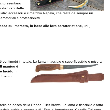
nici presentano
 derivati della
relativi accessori è il marchio Rapala, che resta da sempre un
 amatoriali e professionisti.
esca sul mercato, in base alle loro caratteristiche,
usi ,
 centimetri in total
e. La lama in acciaio è superflessibile e misura
Il manico è
ne lucido
. In
 33 euro.
tello da pesca della Rapaa Fillet Brown. La lama è flessibile e fatta
acciaio lucido a specchio di 15cm di lugnghezza. Coltello Full tang,