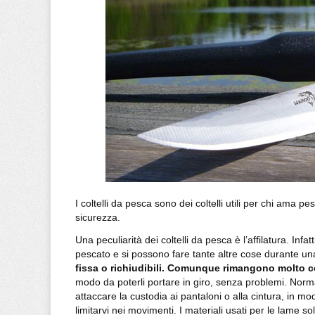
I coltelli da pesca sono dei coltelli utili per chi ama p
sicurezza.
Una peculiarità dei coltelli da pesca è l’affilatura. Infa
pescato e si possono fare tante altre cose durante u
fissa o richiudibili.
Comunque rimangono molto co
modo da poterli portare in giro, senza problemi. Nor
attaccare la custodia ai pantaloni o alla cintura, in m
limitarvi nei movimenti. I materiali usati per le lame s