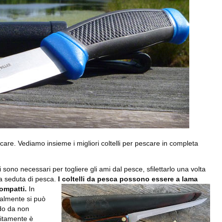
escare. Vediamo insieme i migliori coltelli per pescare in completa
tti sono necessari per togliere gli ami dal pesce, sfilettarlo una volta
na seduta di pesca.
I coltelli da pesca possono essere a lama
mpatti.
In
malmente si può
odo da non
olitamente è