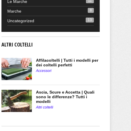
11
Le Marche
8
Marche
13
Uncategorized
ALTRI COLTELLI
Affilacoltelli | Tutti i modelli per
dei coltelli perfetti
Accessori
Ascia, Scure e Accetta | Quali
sono le differenze? Tutti i
modelli
Altri coltelli