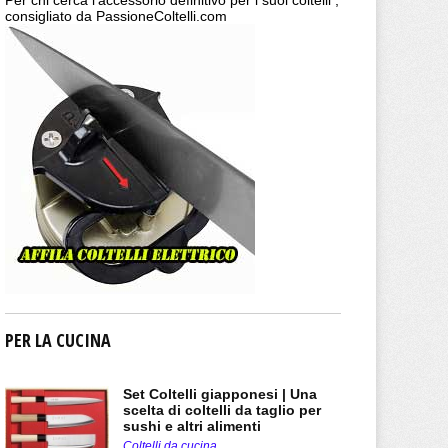
Per chi cerca l'accessorio definitivo per i suoi coltelli ,
consigliato da PassioneColtelli.com
PER LA CUCINA
Set Coltelli giapponesi | Una
scelta di coltelli da taglio per
sushi e altri alimenti
Coltelli da cucina