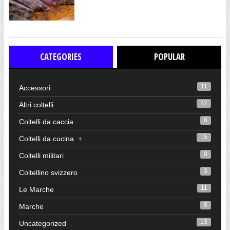
CATEGORIES
POPULAR
11
Accessori
22
Altri coltelli
8
Coltelli da caccia
15
Coltelli da cucina
+
8
Coltelli militari
3
Coltellino svizzero
11
Le Marche
8
Marche
13
Uncategorized