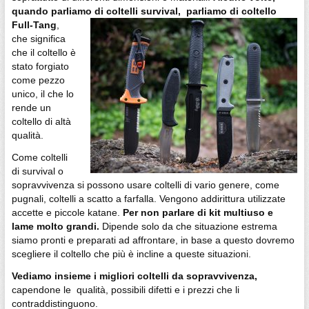
quando parliamo di coltelli survival, pa
rliamo di coltello
Full-Tang
,
che significa
che il coltello è
stato forgiato
come pezzo
unico, il che lo
rende un
coltello di altà
qualità.
Come coltelli
di survival o
sopravvivenza si possono usare coltelli di vario genere, come
pugnali, coltelli a scatto a farfalla. Vengono addirittura utilizzate
accette e piccole katane.
Per non parlare di kit multiuso e
lame molto grandi.
Dipende solo da che situazione estrema
siamo pronti e preparati ad affrontare, in base a questo dovremo
scegliere il coltello che più è incline a queste situazioni.
Vediamo insieme i migliori coltelli da sopravvivenza,
capendone le qualità, possibili difetti e i prezzi che li
contraddistinguono.