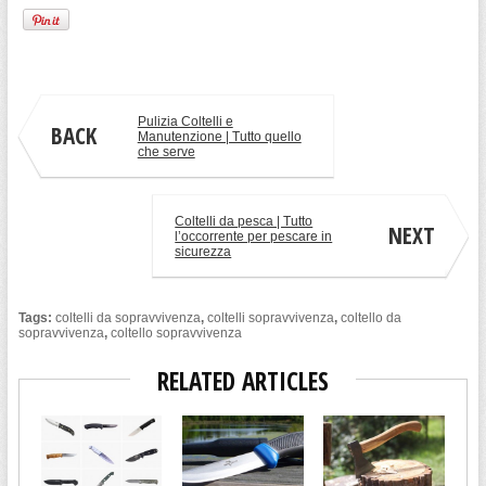
Pulizia Coltelli e
BACK
Manutenzione | Tutto quello
che serve
Coltelli da pesca | Tutto
NEXT
l’occorrente per pescare in
sicurezza
Tags:
coltelli da sopravvivenza
,
coltelli sopravvivenza
,
coltello da
sopravvivenza
,
coltello sopravvivenza
RELATED ARTICLES