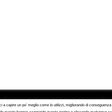
oci a capire un po' meglio come lo utilizzi, migliorando di conseguenza l
endo questo banner, scorrendo questa pagina o cliccando qualunque su