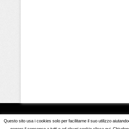
Questo sito usa i cookies solo per facilitarne il suo utilizzo aiutand
negare il consenso a tutti o ad alcuni cookie clicca qui. Chiud