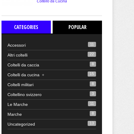
Coltello da Cucina
CATEGORIES
POPULAR
11
Accessori
22
Altri coltelli
8
Coltelli da caccia
15
Coltelli da cucina
+
8
Coltelli militari
3
Coltellino svizzero
11
Le Marche
8
Marche
13
Uncategorized