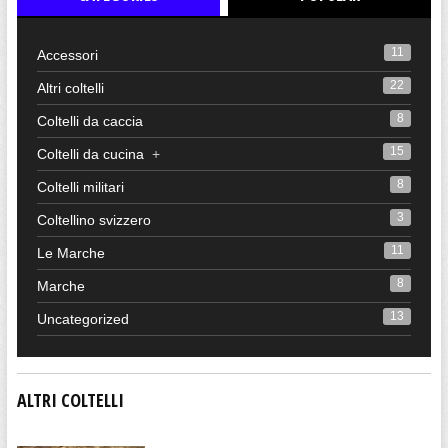
11
Accessori
22
Altri coltelli
8
Coltelli da caccia
15
Coltelli da cucina
+
8
Coltelli militari
3
Coltellino svizzero
11
Le Marche
8
Marche
13
Uncategorized
ALTRI COLTELLI