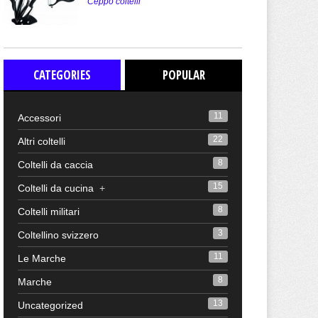
Ceppo coltelli
CATEGORIES
POPULAR
11
Accessori
22
Altri coltelli
8
Coltelli da caccia
15
Coltelli da cucina
+
8
Coltelli militari
3
Coltellino svizzero
11
Le Marche
8
Marche
13
Uncategorized