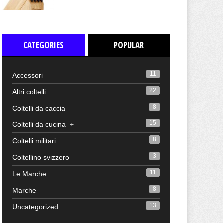
CATEGORIES
POPULAR
11
Accessori
22
Altri coltelli
8
Coltelli da caccia
15
Coltelli da cucina
+
8
Coltelli militari
3
Coltellino svizzero
11
Le Marche
8
Marche
13
Uncategorized