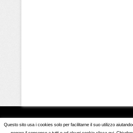
Questo sito usa i cookies solo per facilitarne il suo utilizzo aiutand
negare il consenso a tutti o ad alcuni cookie clicca qui. Chiud