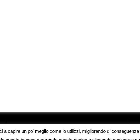
oci a capire un po' meglio come lo utilizzi, migliorando di conseguenza l
endo questo banner, scorrendo questa pagina o cliccando qualunque su