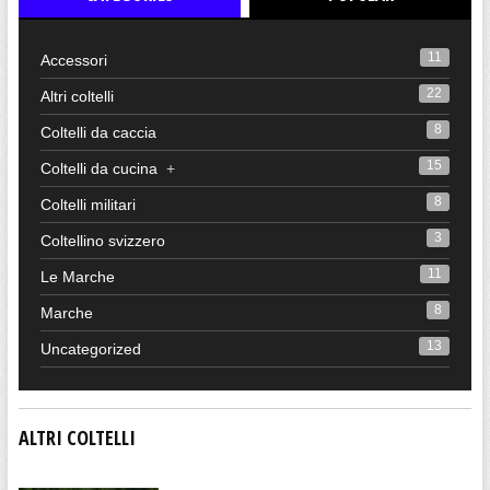
11
Accessori
22
Altri coltelli
8
Coltelli da caccia
15
Coltelli da cucina
+
8
Coltelli militari
3
Coltellino svizzero
11
Le Marche
8
Marche
13
Uncategorized
ALTRI COLTELLI