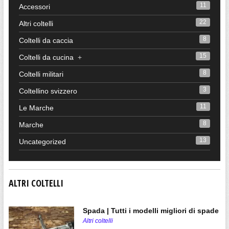
11
Accessori
22
Altri coltelli
8
Coltelli da caccia
15
Coltelli da cucina
+
8
Coltelli militari
3
Coltellino svizzero
11
Le Marche
8
Marche
13
Uncategorized
ALTRI COLTELLI
Spada | Tutti i modelli migliori di spade
Altri coltelli