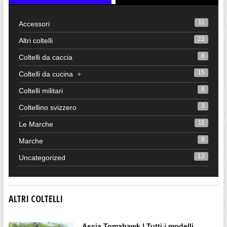
11
Accessori
22
Altri coltelli
8
Coltelli da caccia
15
Coltelli da cucina
+
8
Coltelli militari
3
Coltellino svizzero
11
Le Marche
8
Marche
13
Uncategorized
ALTRI COLTELLI
Ascia Tomahawk | Tutti i modelli