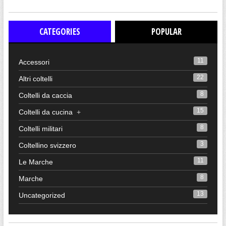
CATEGORIES
POPULAR
11
Accessori
22
Altri coltelli
8
Coltelli da caccia
15
Coltelli da cucina
+
8
Coltelli militari
3
Coltellino svizzero
11
Le Marche
8
Marche
13
Uncategorized