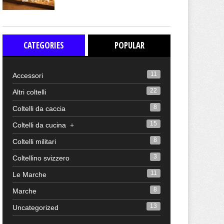
CATEGORIES
POPULAR
11
Accessori
22
Altri coltelli
8
Coltelli da caccia
15
Coltelli da cucina
+
8
Coltelli militari
3
Coltellino svizzero
11
Le Marche
8
Marche
13
Uncategorized