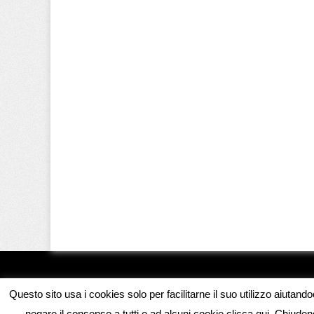
Questo sito usa i cookies solo per facilitarne il suo utilizzo aiutand
negare il consenso a tutti o ad alcuni cookie clicca qui. Chiud