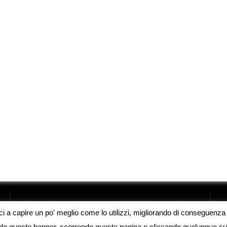
oci a capire un po' meglio come lo utilizzi, migliorando di conseguenza l
endo questo banner, scorrendo questa pagina o cliccando qualunque su