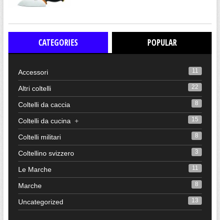
CATEGORIES
POPULAR
11
Accessori
22
Altri coltelli
8
Coltelli da caccia
15
Coltelli da cucina
+
8
Coltelli militari
3
Coltellino svizzero
11
Le Marche
8
Marche
13
Uncategorized